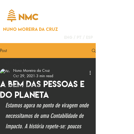
NUNO MOREIRA DA CRUZ
ENG /
PT
/
ESP
Post
All Posts
Nuno Moreira da Cruz
All Posts
Oct 29, 2021
3 min read
A bem das pessoas e
Moments with Nuno
do planeta
Estamos agora no ponto de viragem onde 
necessitamos de uma Contabilidade de 
Impacto. A história repete-se: poucos 