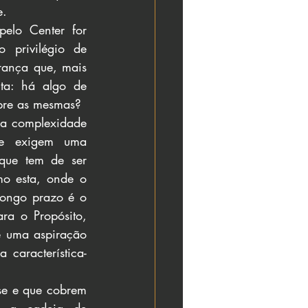
e.
elo Center for 
privilégio de 
rança que, mais 
a: há algo de 
mpre as mesmas?
da complexidade 
ue exigem uma 
ue tem de ser 
o esta, onde o 
longo prazo é o 
a o Propósito, 
 uma aspiração 
característica-
se e que cobrem 