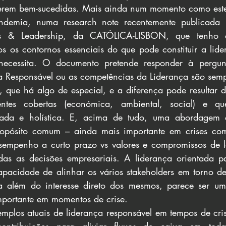
erem bem-sucedidas. Mais ainda num momento como est
demia, numa research note recentemente publicada p
ss & Leadership, da CATÓLICA-LISBON, que tenho o 
s os contornos essenciais do que pode constituir a lide
ecessita. O documento pretende responder à pergunt
ça Responsável ou as competências da Liderança são se
 que há algo de especial, e a diferença pode resultar 
tentes cobertas (económica, ambiental, social) e q
da e holística. E, acima de tudo, uma abordagem q
opósito comum – ainda mais importante em crises com
desempenho a curto prazo vs valores e compromissos de 
as as decisões empresariais. A liderança orientada par
pacidade de alinhar os vários stakeholders em torno de
além do interesse direto dos mesmos, parece ser uma 
mportante em momentos de crise.
mplos atuais de liderança responsável em tempos de cri