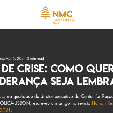
NUNO MOREIRA DA
CRUZ
ruz
Apr 5, 2021
3 min read
 de crise: como que
iderança seja lembr
, na qualidade de diretor executivo do Center for Respo
ÓLICA-LISBON, escreveu um artigo na revista 
Human Res
/2021
.