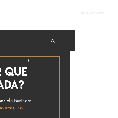
ENG /
PT
/
ESP
r que
ada?
nsible Business 
ources, no 