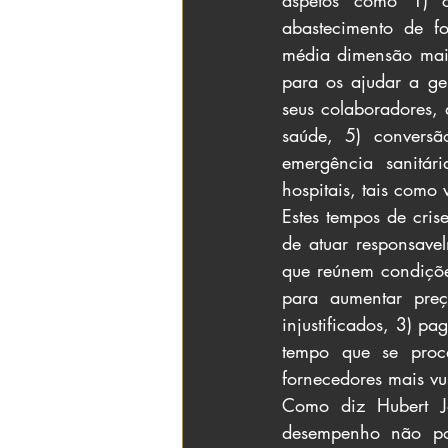
aspetos como 1) c
abastecimento de f
média dimensão mais 
para os ajudar a ge
seus colaboradores, 
saúde, 5) convers
emergência sanitár
hospitais, tais como
Estes tempos de cris
de atuar responsavel
que reúnem condiçõe
para aumentar preço
injustificados, 3) p
tempo que se proce
fornecedores mais vu
Como diz Hubert Jo
desempenho não po