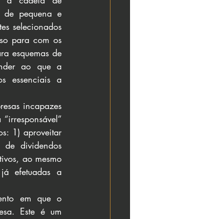
a a cadeia de 
s de pequena e 
es selecionados 
so para com os 
ara esquemas de 
nder ao que a 
s essenciais a 
resas incapazes 
“irresponsável” 
 1) aproveitar 
 de dividendos 
tivos, ao mesmo 
á efetuadas a 
ento em que o 
sa. Este é um 