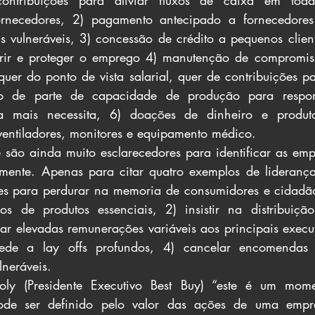
ontribuições para aliviar fluxos de caixa em tod
ornecedores, 2) pagamento antecipado a fornecedore
vulneráveis, 3) concessão de crédito a pequenos client
rir e proteger o emprego 4) manutenção de compromis
quer do ponto de vista salarial, quer de contribuições p
ão de parte de capacidade de produção para respo
ia mais necessita, 6) doações de dinheiro e produto
 ventiladores, monitores e equipamento médico.
e são ainda muito esclarecedores para identificar as emp
mente. Apenas para citar quatro exemplos de liderança 
s para perdurar na memoria de consumidores e cidadãos:
s de produtos essenciais, 2) insistir na distribuição
agar elevadas remunerações variáveis aos principais execu
de a lay offs profundos, 4) cancelar encomendas j
lneráveis.
ly (Presidente Executivo Best Buy) “este é um mom
de ser definido pelo valor das ações de uma empre