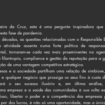
ra da Cruz, esta é uma pergunta inspiradora que d
nesta fase de pandemia.
 décadas, as questões relacionadas com o Responsible Bu
 atividade assenta numa forte política de responsabi
al, tornaram-se cada vez mais proeminentes na agend
filantropia, compliance e gestão da reputação para a ge
ção de uma vantagem competitiva estratégica.
esas e a sociedade partilham uma relação de simbiose
a e qualquer negócio que prossiga os seus fins à custa 
ará o seu sucesso ilusório e, em última análise, 
uma empresa e a saúde das comunidades à sua volta est
 isso, libertar o poder e a competência das empresas p
a par dos lucros, é não só uma oportunidade, mas a única