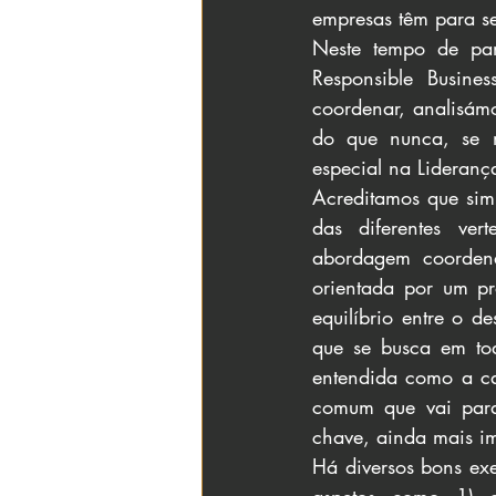
empresas têm para s
Neste tempo de pan
Responsible Busine
coordenar, analisámo
do que nunca, se n
especial na Lideran
Acreditamos que sim,
das diferentes ver
abordagem coordena
orientada por um pr
equilíbrio entre o 
que se busca em tod
entendida como a ca
comum que vai para 
chave, ainda mais i
Há diversos bons exe