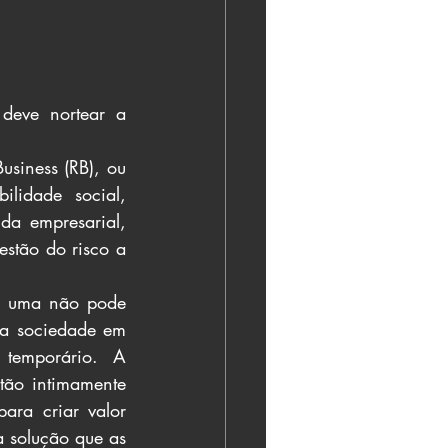
eve nortear a 
siness (RB), ou 
lidade social, 
a empresarial, 
stão do risco a 
, uma não pode 
da sociedade em 
temporário. A 
ão intimamente 
ara criar valor 
 solução que as 