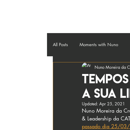
About
Credos
Workshops
Contact
Blog
All Posts
Moments with Nuno
Nuno Moreira da C
Tempos
a sua l
Updated:
Apr 25, 2021
Nuno Moreira da Cruz
& Leadership da CAT
passado dia 25/03