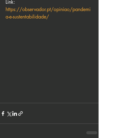
Link: 
https://observador.pt/opiniao/pandemi
a-e-sustentabilidade/