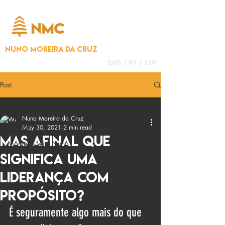
NUNO MOREIRA DA CRUZ
ENG /
PT
/
ESP
Post
All Posts
Nuno Moreira da Cruz
All Posts
May 30, 2021
2 min read
Mas afinal que
Moments with Nuno
significa uma
Liderança com
Propósito?
É seguramente algo mais do que 