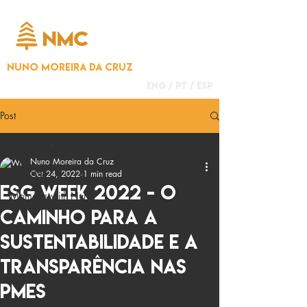
NUNO MOREIRA DA CRUZ
ENG /
PT
/
ESP
Post
All Posts
Nuno Moreira da Cruz
All Posts
Oct 24, 2022
1 min read
ESG WEEK 2022 - O
Moments with Nuno
caminho para a
sustentabilidade e a
transparência nas
PMEs